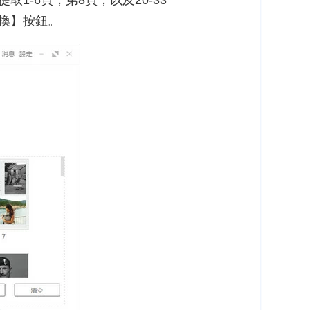
-6頁，第8頁，以及20-33
換】按鈕。