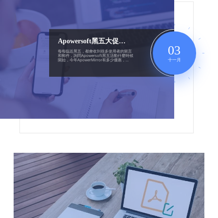
Apowersoft黑五大促活動來咯！
03
每每臨近黑五，都會收到很多使用者的留言
和郵件，詢問Apowersoft黑五活動什麼時候
十一月
開始，今年ApowerMirror有多少優惠，
ApowerRec優惠力度怎麼樣等等。今年的黑
五活動如期而至啦，優惠力度你絕對想像不
到喔，喜歡Apowersoft的朋友千萬不要錯過
了，錯過再等一年！