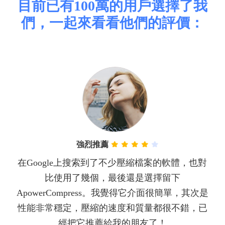
目前已有100萬的用戶選擇了我
們，一起來看看他們的評價：
強烈推薦
接
在Google上搜索到了不少壓縮檔案的軟體，也對
需
比使用了幾個，最後還是選擇留下
ApowerCompress。我覺得它介面很簡單，其次是
性能非常穩定，壓縮的速度和質量都很不錯，已
柴媽
經把它推薦給我的朋友了！