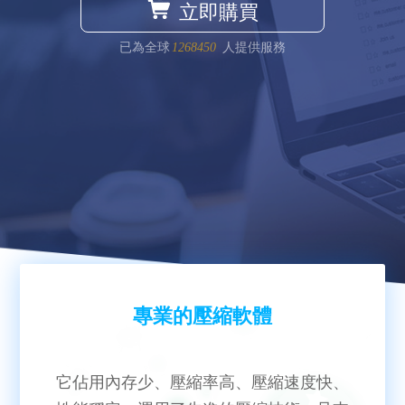
立即購買
已為全球
1268450
人提供服務
專業的壓縮軟體
它佔用內存少、壓縮率高、壓縮速度快、