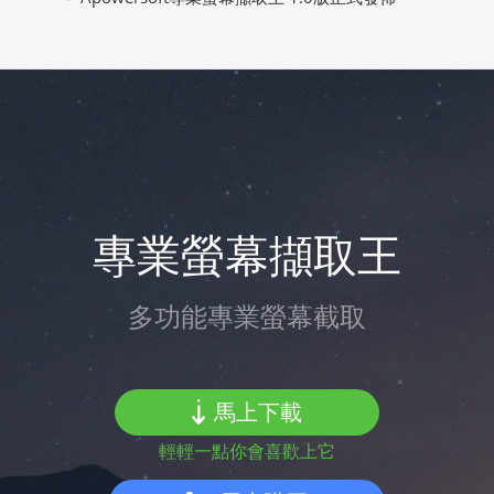
專業螢幕擷取王
多功能專業螢幕截取
馬上下載
輕輕一點你會喜歡上它