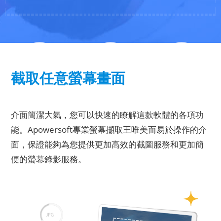
截取任意螢幕畫面
多功能螢幕截取
專業編輯圖片
建立計畫任務
介面簡潔大氣，您可以快速的瞭解這款軟體的各項功
能。Apowersoft專業螢幕擷取王唯美而易於操作的介
面，保證能夠為您提供更加高效的截圖服務和更加簡
便的螢幕錄影服務。
上傳分享圖片
資源技巧共用