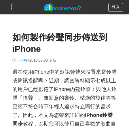
登入
如何製作鈴聲同步傳送到
iPhone
小伊
於
2016-08-30
更新
還在使用iPhone中的默認鈴聲來設置來電鈴聲
或簡訊提醒嗎？近期，調查資料顯示七成以上
的用戶已經厭倦了iPhone內建鈴聲：與他人鈴
聲「撞聲」、無新意的響鈴、枯燥的旋律等等
已經不符合時下年輕人追求特立獨行的需求
了。因此，本文為您帶來詳細的
iPhone鈴聲
同步
教程，以期您可以使用自己喜歡的歌曲自