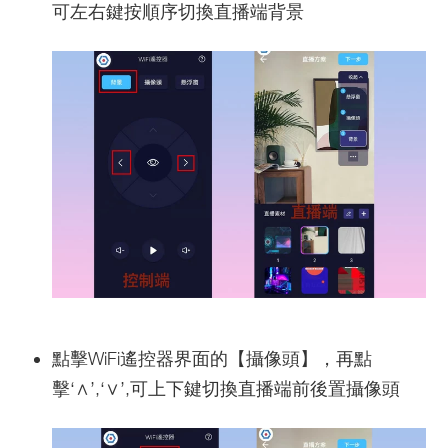
可左右鍵按順序切換直播端背景
點擊WiFi遙控器界面的【攝像頭】，再點
擊‘∧’,‘∨’,可上下鍵切換直播端前後置攝像頭