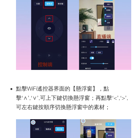
點擊WiFi遙控器界面的【懸浮窗】，點
擊‘∧’,‘∨’,可上下鍵切換懸浮窗；再點擊‘<’,‘>’,
可左右鍵按順序切換懸浮窗中的素材；