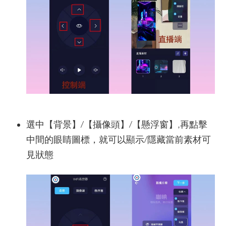
選中【背景】/【攝像頭】/【懸浮窗】,再點擊
中間的眼睛圖標，就可以顯示/隱藏當前素材可
見狀態