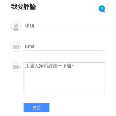
我要評論
0
提交