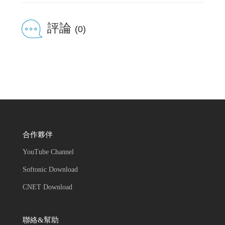
評論
(0)
合作夥伴
YouTube Channel
Softonic Download
CNET Download
聯絡&幫助