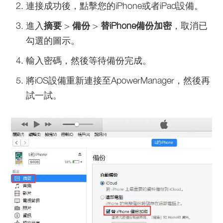
連接成功後，點擊您的iPhone或者iPad設備。
進入
摘要
>
備份
>
替iPhone備份加密
，取消已
勾選的圖示。
輸入密碼，然後等待備份完成。
將iOS設備重新連接至ApowerManager，然後再
試一試。