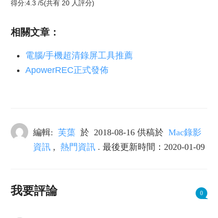
得分:
4.3
/
5
(共有
20
人評分)
相關文章：
電腦/手機超清錄屏工具推薦
ApowerREC正式發佈
編輯:
芙蕖
於
2018-08-16
供稿於
Mac錄影
資訊
,
熱門資訊
. 最後更新時間：2020-01-09
我要評論
0