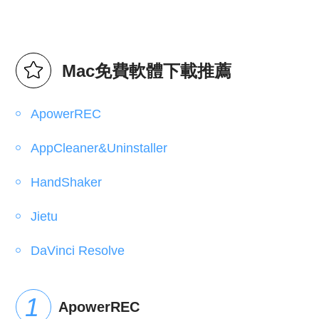
Mac免費軟體下載推薦
ApowerREC
AppCleaner&Uninstaller
HandShaker
Jietu
DaVinci Resolve
ApowerREC