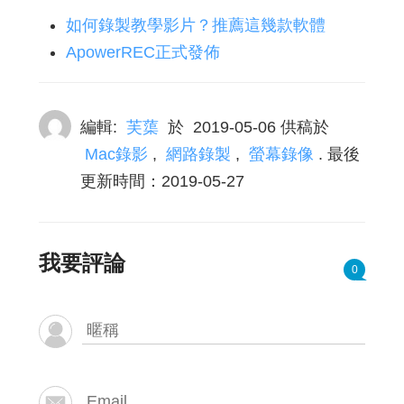
如何錄製教學影片？推薦這幾款軟體
ApowerREC正式發佈
編輯:
芙蕖
於
2019-05-06
供稿於
Mac錄影
,
網路錄製
,
螢幕錄像
. 最後
更新時間：2019-05-27
我要評論
0