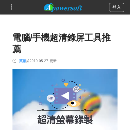
登入
電腦/手機超清錄屏工具推
薦
芙蕖
於
2019-05-27
更新