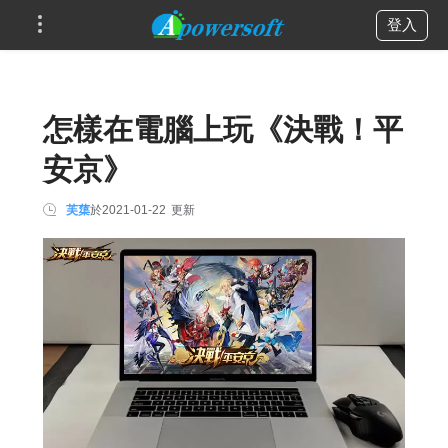
登入
怎樣在電腦上玩《決戰！平
安京》
芙蕖
於
2021-01-22
更新