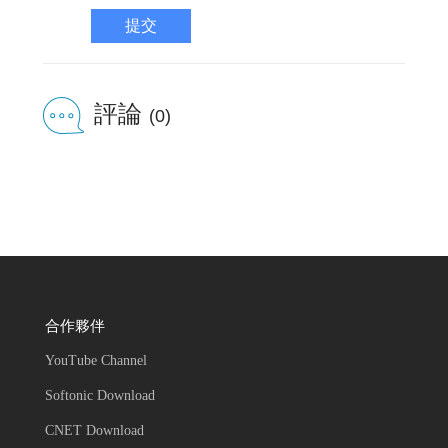
提交
評論
(0)
合作夥伴
YouTube Channel
Softonic Download
CNET Download