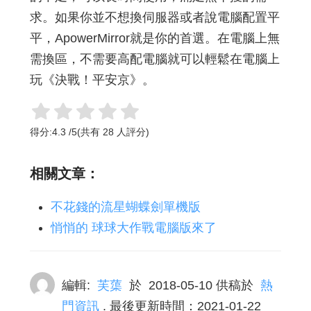
求。如果你並不想換伺服器或者說電腦配置平
平，ApowerMirror就是你的首選。在電腦上無
需換區，不需要高配電腦就可以輕鬆在電腦上
玩《決戰！平安京》。
得分:
4.3
/
5
(共有
28
人評分)
相關文章：
不花錢的流星蝴蝶劍單機版
悄悄的 球球大作戰電腦版來了
編輯:
芙蕖
於
2018-05-10
供稿於
熱
門資訊
. 最後更新時間：2021-01-22