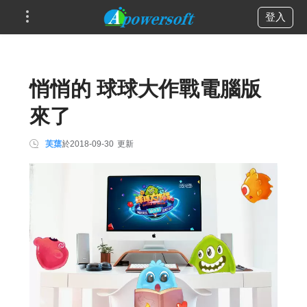
登入
悄悄的 球球大作戰電腦版
來了
芙蕖
於
2018-09-30
更新