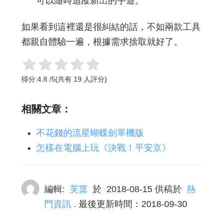
可以隨時追蹤新出的手遊。
如果看到這裡還是很糾結的話，不如兩款工具
都親自體驗一遍，根據需求捨取就好了。
得分:
4.8
/
5
(共有
19
人評分)
相關文章：
不花錢的流星蝴蝶劍單機版
怎樣在電腦上玩《決戰！平安京》
編輯:
芙蕖
於
2018-08-15
供稿於
熱
門資訊
. 最後更新時間：2018-09-30