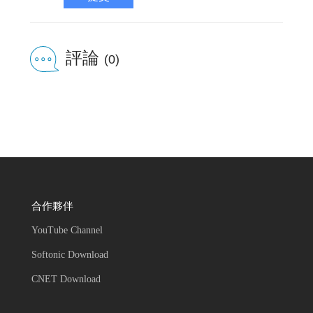
評論
(0)
合作夥伴
YouTube Channel
Softonic Download
CNET Download