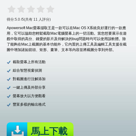
得分:
5.0
/
5
(共有
11
人評分)
Apowersoft Mac螢幕擷取王是一款可以在Mac OS X系統良好運行的一款應
用，它可以協助您輕鬆截取Mac電腦螢幕上的一切活動。當您想要展示在遊
戲中取得的高分、鍾愛的影片及待解決的bug問題時均可以使用該軟體。除
了能夠在Mac上截圖的基本功能外，它內置的上傳工具及編輯工具支援在截
圖中增加諸如箭頭、矩形、畫筆、文本等內容並將截圖分享到外部。
截取螢幕上所有活動
綜合智慧視窗偵測
對截圖進行注解添加
一鍵上傳及外部分享
螢幕放大以方便觀看
豐富多樣的輸出格式
馬上下載