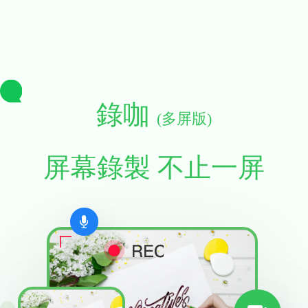
錄咖
(多屏版)
屏幕錄製 不止一屏