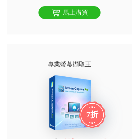
馬上購買
專業螢幕擷取王
7折