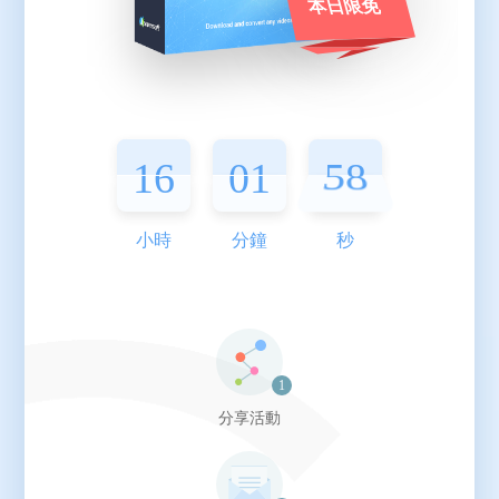
本日限免
16
16
16
01
01
57
57
小時
分鐘
秒
分享活動