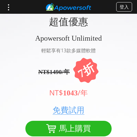
登入
超值優惠
Apowersoft Unlimited
輕鬆享有13款多媒體軟體
7折
NT$1490/年
NT$
/年
1043
免費試用
馬上購買