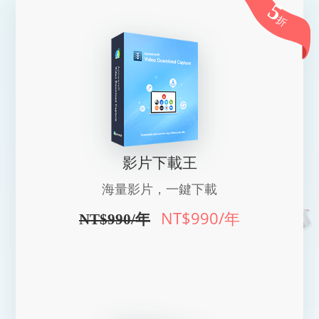
5
折
影片下載王
海量影片，一鍵下載
NT$990
/年
NT$990/年