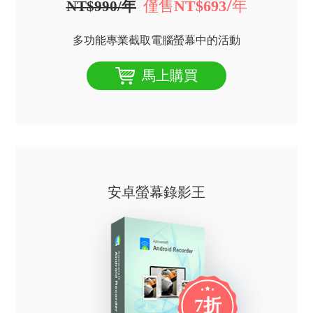
僅售
/年
NT$693
NT$990/年
多功能專業截取電腦螢幕中的活動
馬上購買
安卓螢幕錄影王
7折