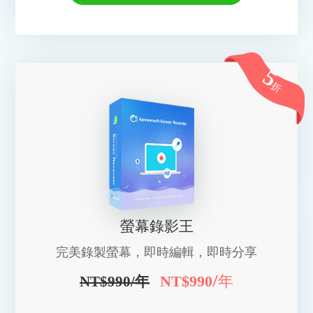
5
折
螢幕錄影王
完美錄製螢幕，即時編輯，即時分享
/年
NT$990
NT$990/年