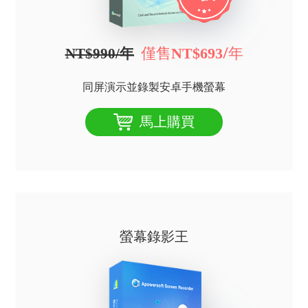
僅售
/年
NT$693
NT$990/年
同屏演示並錄製安卓手機螢幕
馬上購買
螢幕錄影王