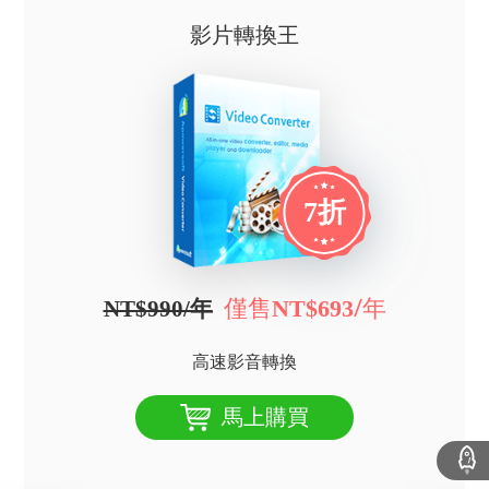
影片轉換王
7折
僅售
/年
NT$693
NT$990/年
高速影音轉換
馬上購買