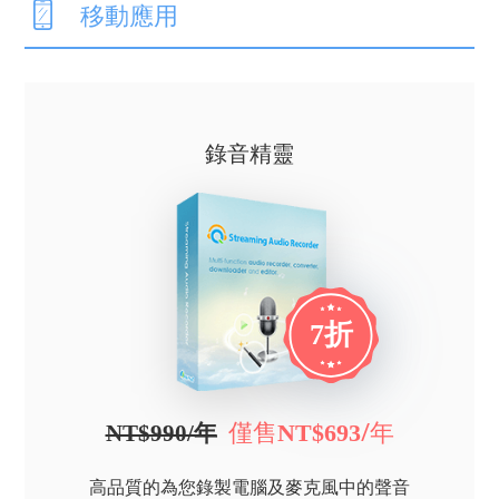
移動應用
錄音精靈
7折
僅售
/年
NT$693
NT$990/年
高品質的為您錄製電腦及麥克風中的聲音