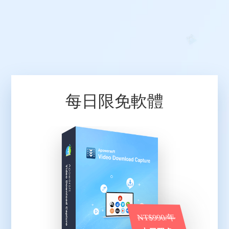
每日限免軟體
NT$990/年