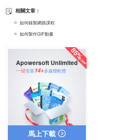
相關文章：
如何錄製網路課程
如何製作GIF動畫
Apowersoft Unlimited
14+
一键
安装
多媒體軟體
馬上下載