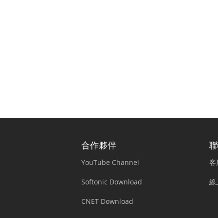
合作夥伴
聯
YouTube Channel
客
Softonic Download
線
CNET Download